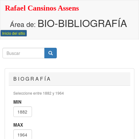
Pasar
Rafael Cansinos Assens
al
contenido
BIO-BIBLIOGRAFÍA
principal
Área de:
Inicio del sitio
Buscar
Buscar
Buscar
B I O G R A F Í A
Seleccione entre 1882 y 1964
MIN
MAX