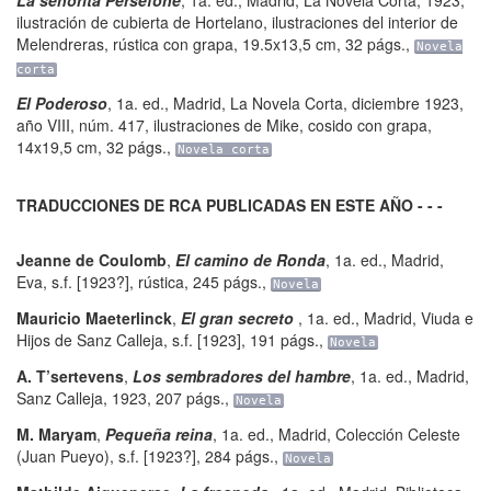
La señorita Perséfone
,
1a. ed.
,
Madrid
,
La Novela Corta
,
1923,
ilustración de cubierta de Hortelano, ilustraciones del interior de
Melendreras, rústica con grapa, 19.5x13,5 cm
,
32 págs.
,
Novela
corta
El Poderoso
,
1a. ed.
,
Madrid
,
La Novela Corta
,
diciembre 1923,
año VIII, núm. 417, ilustraciones de Mike, cosido con grapa,
14x19,5 cm
,
32 págs.
,
Novela corta
TRADUCCIONES DE RCA PUBLICADAS EN ESTE AÑO - - -
Jeanne de Coulomb
,
El camino de Ronda
,
1a. ed.
,
Madrid
,
Eva
,
s.f. [1923?], rústica
,
245 págs.
,
Novela
Mauricio Maeterlinck
,
El gran secreto
,
1a. ed.
,
Madrid
,
Viuda e
Hijos de Sanz Calleja
,
s.f. [1923]
,
191 págs.
,
Novela
A. T’sertevens
,
Los sembradores del hambre
,
1a. ed.
,
Madrid
,
Sanz Calleja
,
1923
,
207 págs.
,
Novela
M. Maryam
,
Pequeña reina
,
1a. ed.
,
Madrid
,
Colección Celeste
(Juan Pueyo)
,
s.f. [1923?]
,
284 págs.
,
Novela