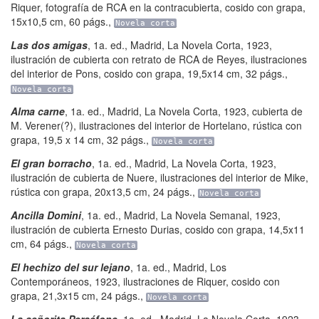
Riquer, fotografía de RCA en la contracubierta, cosido con grapa,
15x10,5 cm
,
60 págs.
,
Novela corta
Las dos amigas
,
1a. ed.
,
Madrid
,
La Novela Corta
,
1923,
ilustración de cubierta con retrato de RCA de Reyes, ilustraciones
del interior de Pons, cosido con grapa, 19,5x14 cm
,
32 págs.
,
Novela corta
Alma carne
,
1a. ed.
,
Madrid
,
La Novela Corta
,
1923, cubierta de
M. Verener(?), ilustraciones del interior de Hortelano, rústica con
grapa, 19,5 x 14 cm
,
32 págs.
,
Novela corta
El gran borracho
,
1a. ed.
,
Madrid
,
La Novela Corta
,
1923,
ilustración de cubierta de Nuere, ilustraciones del interior de Mike,
rústica con grapa, 20x13,5 cm
,
24 págs.
,
Novela corta
Ancilla Domini
,
1a. ed.
,
Madrid
,
La Novela Semanal
,
1923,
ilustración de cubierta Ernesto Durias, cosido con grapa, 14,5x11
cm
,
64 págs.
,
Novela corta
El hechizo del sur lejano
,
1a. ed.
,
Madrid
,
Los
Contemporáneos
,
1923, ilustraciones de Riquer, cosido con
grapa, 21,3x15 cm
,
24 págs.
,
Novela corta