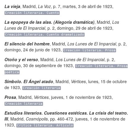
La vieja
,
Madrid
,
La Voz
,
p. 7
,
martes, 3 de abril de 1923
,
Creación literaria. Cuento
La epopeya de las alas. (Alegoría dramática)
,
Madrid
,
Los
Lunes de El Imparcial
,
p. 2
,
domingo, 29 de abril de 1923
,
Creación literaria. Cuento dramatizado
El silencio del hombre
,
Madrid
,
Los Lunes de El Imparcial
,
p. 2
,
domingo, 24 de junio de 1923
,
Creación literaria. Prosa
Otoño y el verso
,
Madrid
,
Los Lunes de El Imparcial
,
p. 2
,
domingo, 30 de septiembre de 1923
,
Creación literaria. Prosa
poética
Símbolo. El Ángel atado
,
Madrid
,
Vértices
,
lunes, 15 de octubre
de 1923
,
Creación literaria
Prosa
,
Madrid
,
Vértices
,
jueves, 1 de noviembre de 1923
,
Creación literaria
Estudios literarios. Cuestiones estéticas. La crisis del teatro.
III
,
Madrid
,
Cosmópolis
,
pp. 460-472
,
jueves, 1 de noviembre de
1923
,
Crítica literaria. Artículo