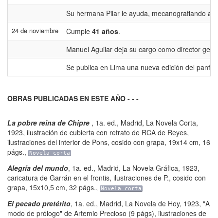
Su hermana Pilar le ayuda, mecanografiando a su
24 de noviembre
Cumple
41 años
.
Manuel Aguilar deja su cargo como director gerent
Se publica en Lima una nueva edición del panflet
OBRAS PUBLICADAS EN ESTE AÑO - - -
La pobre reina de Chipre
,
1a. ed.
,
Madrid
,
La Novela Corta
,
1923, ilustración de cubierta con retrato de RCA de Reyes,
ilustraciones del interior de Pons, cosido con grapa, 19x14 cm
,
16
págs.
,
Novela corta
Alegría del mundo
,
1a. ed.
,
Madrid
,
La Novela Gráfica
,
1923,
caricatura de Garrán en el frontis, ilustraciones de P., cosido con
grapa, 15x10,5 cm
,
32 págs.
,
Novela corta
El pecado pretérito
,
1a. ed.
,
Madrid
,
La Novela de Hoy
,
1923, "A
modo de prólogo" de Artemio Precioso (9 págs), ilustraciones de