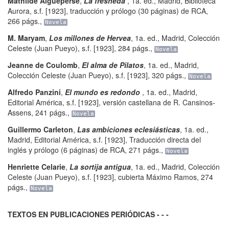
Mathilde Aigueperse
,
La fresneda
,
1a. ed.
,
Madrid
,
Biblioteca
Aurora
,
s.f. [1923], traducción y prólogo (30 páginas) de RCA
,
266 págs.
,
Novela
M. Maryam
,
Los millones de Hervea
,
1a. ed.
,
Madrid
,
Colección
Celeste (Juan Pueyo)
,
s.f. [1923]
,
284 págs.
,
Novela
Jeanne de Coulomb
,
El alma de Pilatos
,
1a. ed.
,
Madrid
,
Colección Celeste (Juan Pueyo)
,
s.f. [1923]
,
320 págs.
,
Novela
Alfredo Panzini
,
El mundo es redondo
,
1a. ed.
,
Madrid
,
Editorial América
,
s.f. [1923], versión castellana de R. Cansinos-
Assens
,
241 págs.
,
Novela
Guillermo Carleton
,
Las ambiciones eclesiásticas
,
1a. ed.
,
Madrid
,
Editorial América
,
s.f. [1923], Traducción directa del
inglés y prólogo (6 páginas) de RCA
,
271 págs.
,
Novela
Henriette Celarie
,
La sortija antigua
,
1a. ed.
,
Madrid
,
Colección
Celeste (Juan Pueyo)
,
s.f. [1923], cubierta Máximo Ramos
,
274
págs.
,
Novela
TEXTOS EN PUBLICACIONES PERIÓDICAS - - -