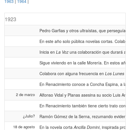
1963
|
1964
|
1923
Pedro Garfias y otros ultraístas, que perseguían
En este año solo pública novelas cortas. Colabo
Inicia en
La Voz
una colaboración que durará al 
Sigue viviendo en la calle Morería. En estos años
Colabora con alguna frecuencia en
Los Lunes de 
En Renacimiento conoce a Concha Espina, a la q
2 de marzo
Alfonso Vidal y Planas asesina su socio Luis Ant
En Renacimiento también tiene cierto trato con 
¿Julio?
Ramón Gómez de la Serna, rezumando evidente odi
18 de agosto
En la novela corta
Ancilla Domini
, inspirada prob