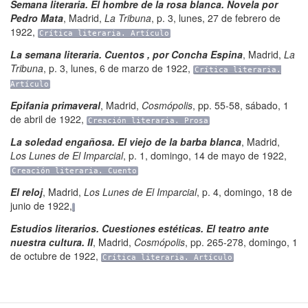
Semana literaria. El hombre de la rosa blanca. Novela por
Pedro Mata
,
Madrid
,
La Tribuna
,
p. 3
,
lunes, 27 de febrero de
1922
,
Crítica literaria. Artículo
La semana literaria. Cuentos , por Concha Espina
,
Madrid
,
La
Tribuna
,
p. 3
,
lunes, 6 de marzo de 1922
,
Crítica literaria.
Artículo
Epifania primaveral
,
Madrid
,
Cosmópolis
,
pp. 55-58
,
sábado, 1
de abril de 1922
,
Creación literaria. Prosa
La soledad engañosa. El viejo de la barba blanca
,
Madrid
,
Los Lunes de El Imparcial
,
p. 1
,
domingo, 14 de mayo de 1922
,
Creación literaria. Cuento
El reloj
,
Madrid
,
Los Lunes de El Imparcial
,
p. 4
,
domingo, 18 de
junio de 1922
,
Estudios literarios. Cuestiones estéticas. El teatro ante
nuestra cultura. II
,
Madrid
,
Cosmópolis
,
pp. 265-278
,
domingo, 1
de octubre de 1922
,
Crítica literaria. Artículo