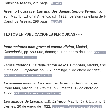
Cansinos-Assens
,
271 págs.
,
Novela
Arsenio Houssaye
,
Las grandes damas. Señora Venus
,
1a.
ed.
,
Madrid
,
Editorial América
,
s.f. [1922], versión castellana de R.
Cansinos-Assens
,
298 págs.
,
Novela
TEXTOS EN PUBLICACIONES PERIÓDICAS - - -
Instrucciones para gozar el estado divino
,
Madrid
,
Cosmópolis
,
pp. 589-602
,
domingo, 1 de enero de 1922
,
Crítica
literaria. Artículo
Temas literarios. La depuración de los símbolos
,
Madrid
,
Los
Lunes de El Imparcial
,
pp. 6, 7
,
domingo, 1 de enero de 1922
,
Crítica literaria. Artículo
La semana literaria. Los sueños de un morfinómano, por
José Más
,
Madrid
,
La Tribuna
,
p. 6
,
martes, 17 de enero de
1922
,
Crítica literaria. Artículo
Los amigos de España, J.M. Estrugo
,
Madrid
,
La Tribuna
,
p. 3
,
viernes, 20 de enero de 1922
,
Creación literaria. Artículo