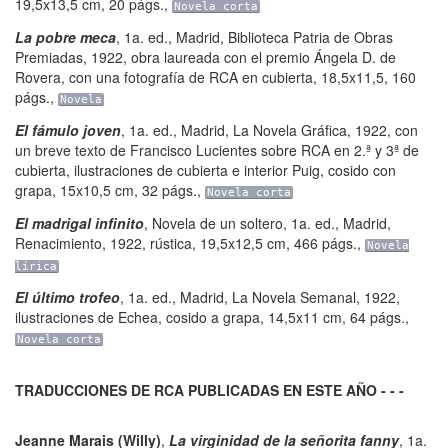
19,5x13,5 cm
,
20 págs.
,
Novela corta
La pobre meca
,
1a. ed.
,
Madrid
,
Biblioteca Patria de Obras
Premiadas
,
1922, obra laureada con el premio Ángela D. de
Rovera, con una fotografía de RCA en cubierta, 18,5x11,5
,
160
págs.
,
Novela
El fámulo joven
,
1a. ed.
,
Madrid
,
La Novela Gráfica
,
1922, con
un breve texto de Francisco Lucientes sobre RCA en 2.ª y 3ª de
cubierta, ilustraciones de cubierta e interior Puig, cosido con
grapa, 15x10,5 cm
,
32 págs.
,
Novela corta
El madrigal infinito
,
Novela de un soltero
,
1a. ed.
,
Madrid
,
Renacimiento
,
1922, rústica, 19,5x12,5 cm
,
466 págs.
,
Novela
lírica
El último trofeo
,
1a. ed.
,
Madrid
,
La Novela Semanal
,
1922,
ilustraciones de Echea, cosido a grapa, 14,5x11 cm
,
64 págs.
,
Novela corta
TRADUCCIONES DE RCA PUBLICADAS EN ESTE AÑO - - -
Jeanne Marais (Willy)
,
La virginidad de la señorita fanny
,
1a.