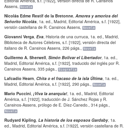
Editorial América
,
s.f. [1922], versión directa de R. Cansinos
Assens
,
Novela
Nicolás Edme Restif de la Bretonne
,
Amores y amoríos del
Señorito Nicolás
,
1a. ed.
,
Madrid
,
Editorial América
,
s.f. [1922],
versión castellana de R. Cansinos Assens
,
Novela
Giovanni Verga
,
Eva
,
Historia de una curruca
,
1a. ed.
,
Madrid
,
Biblioteca de Autores Célebres
,
s.f. [1922], versión directa del
italiano de R. Cansinos Assens
,
226 págs.
,
Novela
Guillermo A. Sherwell
,
Simón Bolívar el Libertador
,
1a. ed.
,
Madrid
,
Editorial América
,
s.f. [1922], traducido del inglés por R.
Cansinos Assens
,
335 págs.
,
Biografía
Lafcadio Hearn
,
Chita o el fracaso de la isla Última
,
1a. ed.
,
Madrid
,
Editorial América
,
s.f. [1922]
,
290 págs.
,
Novela
Mario Puccini
,
¡Viva la anarquía!
,
1a. ed.
,
Madrid
,
Editorial
América
,
s.f. [1922], traducción de J. Sánchez Rojas y R.
Cansinos-Assens, prólogo de E. Díez-Canedo.
,
314 págs.
,
Novela
Rudyard Kipling
,
La historia de los esposos Gardsby
,
1a.
ed.
,
Madrid
,
Editorial América
,
s.f. [1922], versión castellana de R.