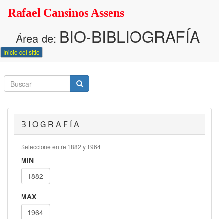
Pasar
Rafael Cansinos Assens
al
contenido
BIO-BIBLIOGRAFÍA
principal
Área de:
Inicio del sitio
Buscar
Buscar
Buscar
B I O G R A F Í A
Seleccione entre 1882 y 1964
MIN
MAX