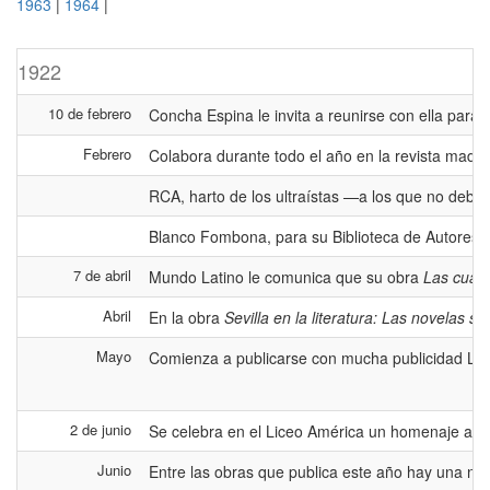
1963
|
1964
|
1922
10 de febrero
Concha Espina le invita a reunirse con ella para
Febrero
Colabora durante todo el año en la revista madri
RCA, harto de los ultraístas —a los que no debió
Blanco Fombona, para su Biblioteca de Autores C
7 de abril
Mundo Latino le comunica que su obra
Las cuatr
Abril
En la obra
Sevilla en la literatura: Las novelas s
Mayo
Comienza a publicarse con mucha publicidad La No
2 de junio
Se celebra en el Liceo América un homenaje al se
Junio
Entre las obras que publica este año hay una nov