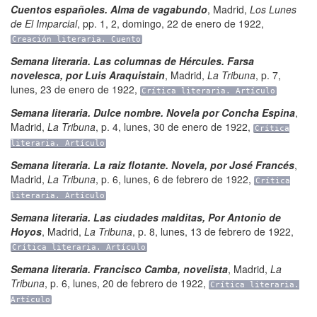
Cuentos españoles. Alma de vagabundo
,
Madrid
,
Los Lunes
de El Imparcial
,
pp. 1, 2
,
domingo, 22 de enero de 1922
,
Creación literaria. Cuento
Semana literaria. Las columnas de Hércules. Farsa
novelesca, por Luis Araquistain
,
Madrid
,
La Tribuna
,
p. 7
,
lunes, 23 de enero de 1922
,
Crítica literaria. Artículo
Semana literaria. Dulce nombre. Novela por Concha Espina
,
Madrid
,
La Tribuna
,
p. 4
,
lunes, 30 de enero de 1922
,
Crítica
literaria. Artículo
Semana literaria. La raiz flotante. Novela, por José Francés
,
Madrid
,
La Tribuna
,
p. 6
,
lunes, 6 de febrero de 1922
,
Crítica
literaria. Artículo
Semana literaria. Las ciudades malditas, Por Antonio de
Hoyos
,
Madrid
,
La Tribuna
,
p. 8
,
lunes, 13 de febrero de 1922
,
Crítica literaria. Artículo
Semana literaria. Francisco Camba, novelista
,
Madrid
,
La
Tribuna
,
p. 6
,
lunes, 20 de febrero de 1922
,
Crítica literaria.
Artículo