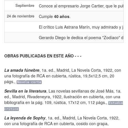
Septiembre
Conoce al empresario Jorge Cartier, que le publi
24 de noviembre
Cumple
40 años
.
El crítico Luis Astrana Marín, muy admirado y j
Gerardo Diego le dedica el poema "Zodíaco" de s
OBRAS PUBLICADAS EN ESTE AÑO - - -
La amada fúnebre
,
1a. ed.
,
Madrid
,
La Novela Corta
,
1922, con
una fotografía de RCA en cubierta, rústica, 19,5x12,5 cm
,
20
págs.
,
Novela corta
Sevilla en la literatura
,
Las novelas sevillanas de José Más
,
1a.
ed.
,
Madrid
,
Rivadeneyra
,
1922, ilustración en cubierta, con una
bibliografía en la pág. 109, rústica, 17x12 cm
,
112 págs.
,
Estudio
crítico
La leyenda de Sophy
,
1a. ed.
,
Madrid
,
La Novela Corta
,
1922,
con una fotografía de RCA en cubierta, cosido con grapa,