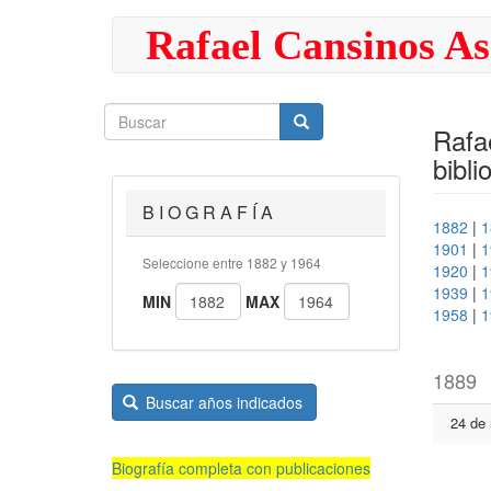
Pasar
Rafael Cansinos As
al
contenido
principal
Buscar
Buscar
Buscar
Rafa
bibli
B I O G R A F Í A
1882
|
1
1901
|
1
Seleccione entre 1882 y 1964
1920
|
1
1939
|
1
MIN
MAX
1958
|
1
1889
Buscar años indicados
24 de
Biografía completa con publicaciones