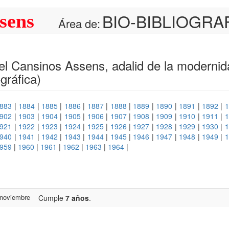
BIO-BIBLIOGRA
sens
Área de:
el Cansinos Assens, adalid de la modernid
ográfica)
883
|
1884
|
1885
|
1886
|
1887
|
1888
|
1889
|
1890
|
1891
|
1892
|
1
902
|
1903
|
1904
|
1905
|
1906
|
1907
|
1908
|
1909
|
1910
|
1911
|
1
921
|
1922
|
1923
|
1924
|
1925
|
1926
|
1927
|
1928
|
1929
|
1930
|
1
940
|
1941
|
1942
|
1943
|
1944
|
1945
|
1946
|
1947
|
1948
|
1949
|
1
959
|
1960
|
1961
|
1962
|
1963
|
1964
|
 noviembre
Cumple
7 años
.