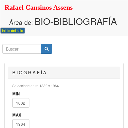
Pasar
Rafael Cansinos Assens
al
contenido
BIO-BIBLIOGRAFÍA
principal
Área de:
Inicio del sitio
Buscar
Buscar
Buscar
B I O G R A F Í A
Seleccione entre 1882 y 1964
MIN
MAX