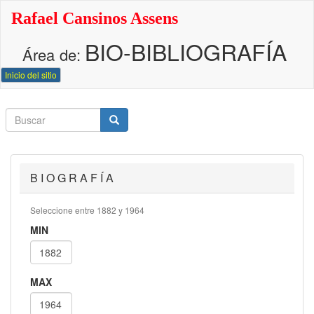
Pasar
Rafael Cansinos Assens
al
contenido
BIO-BIBLIOGRAFÍA
principal
Área de:
Inicio del sitio
Buscar
Buscar
Buscar
B I O G R A F Í A
Seleccione entre 1882 y 1964
MIN
MAX