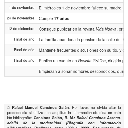
1 de noviembre
El miércoles 1 de noviembre fallece su madre, Do
24 de noviembre
Cumple
17 años
.
12 de diciembre
Consigue publicar en la revista
Vida Nueva
, pres
Final de año
La familia abandona la pensión de la calle del B
Final de año
Mantiene frecuentes discusiones con su tío, y con
Final de año
Publica un cuento en
Revista Gráfica
, dirigida p
Empiezan a sonar nombres desconocidos, que ya n
©
Rafael Manuel Cansinos Galán
. Por favor, no olvide citar la
procedencia si utiliza con amplitud la información ofrecida en esta
bio-bibliografía:
Cansinos Galán, R. M.:
Rafael Cansinos Assens,
adalid de la modernidad (Biografía con información
bibliográfica)
. Realizada entre 1998 y 2022. Recuperado de