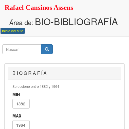
Pasar
Rafael Cansinos Assens
al
contenido
BIO-BIBLIOGRAFÍA
principal
Área de:
Inicio del sitio
Buscar
Buscar
Buscar
B I O G R A F Í A
Seleccione entre 1882 y 1964
MIN
MAX