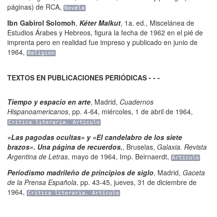
páginas) de RCA
,
Novela
Ibn Gabirol Solomoh
,
Kéter Malkut
,
1a. ed.
,
Miscelánea de
Estudios Árabes y Hebreos
,
figura la fecha de 1962 en el pié de
imprenta pero en realidad fue impreso y publicado en junio de
1964
,
Religión
TEXTOS EN PUBLICACIONES PERIÓDICAS - - -
Tiempo y espacio en arte
,
Madrid
,
Cuadernos
Hispanoamericanos
,
pp. 4-64
,
miércoles, 1 de abril de 1964
,
Crítica literaria. Artículo
«Las pagodas ocultas» y «El candelabro de los siete
brazos». Una página de recuerdos.
,
Bruselas
,
Galaxia. Revista
Argentina de Letras
,
mayo de 1964
,
Imp. Beirnaerdt
,
Artículo
Periodismo madrileño de principios de siglo
,
Madrid
,
Gaceta
de la Prensa Española
,
pp. 43-45
,
jueves, 31 de diciembre de
1964
,
Crítica literaria. Artículo