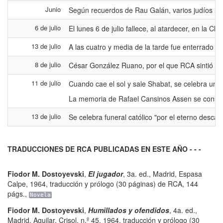
Junio
Según recuerdos de Rau Galán, varios judíos le 
6 de julio
El lunes 6 de julio fallece, al atardecer, en la 
13 de julio
A las cuatro y media de la tarde fue enterrado e
8 de julio
César González Ruano, por el que RCA sintió si
11 de julio
Cuando cae el sol y sale Shabat, se celebra un 
La memoria de Rafael Cansinos Assen se conservó
13 de julio
Se celebra funeral católico "por el eterno desca
TRADUCCIONES DE RCA PUBLICADAS EN ESTE AÑO - - -
Fiodor M. Dostoyevski
,
El jugador
,
3a. ed.
,
Madrid
,
Espasa
Calpe
,
1964, traducción y prólogo (30 páginas) de RCA
,
144
págs.
,
Novela
Fiodor M. Dostoyevski
,
Humillados y ofendidos
,
4a. ed.
,
Madrid
,
Aguilar, Crisol, n.º 45
,
1964, traducción y prólogo (30