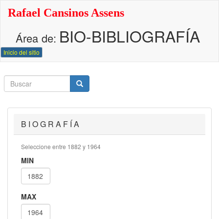
Pasar
Rafael Cansinos Assens
al
contenido
BIO-BIBLIOGRAFÍA
principal
Área de:
Inicio del sitio
Buscar
Buscar
Buscar
B I O G R A F Í A
Seleccione entre 1882 y 1964
MIN
MAX