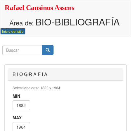
Pasar
Rafael Cansinos Assens
al
contenido
BIO-BIBLIOGRAFÍA
principal
Área de:
Inicio del sitio
Buscar
Buscar
Buscar
B I O G R A F Í A
Seleccione entre 1882 y 1964
MIN
MAX