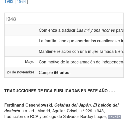
1963
|
1964
|
1948
Comienza a traducir
Las mil y una noches
para Ag
La familia tiene que abordar los cuantiosos e 
Mantiene relación con una mujer llamada Elena.
Mayo
Con motivo de la proclamación de independencia d
24 de noviembre
Cumple
66 años
.
TRADUCCIONES DE RCA PUBLICADAS EN ESTE AÑO - - -
Ferdinand Ossendowski
,
Geishas del Japón. El halcón del
desierto
,
1a. ed.
,
Madrid
,
Aguilar. Crisol, n.º 229
,
1948,
traducción de RCA y prólogo de Salvador Bordoy Luque
,
Novela