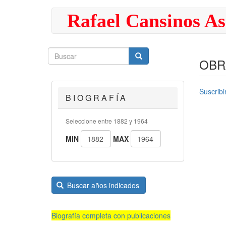
Pasar
Rafael Cansinos As
al
contenido
principal
Buscar
Buscar
Buscar
OBR
Suscrib
B I O G R A F Í A
Seleccione entre 1882 y 1964
MIN
MAX
Buscar años indicados
Biografía completa con publicaciones