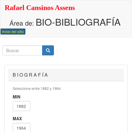
Pasar
Rafael Cansinos Assens
al
contenido
BIO-BIBLIOGRAFÍA
principal
Área de:
Inicio del sitio
Buscar
Buscar
Buscar
B I O G R A F Í A
Seleccione entre 1882 y 1964
MIN
MAX