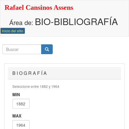
Pasar
Rafael Cansinos Assens
al
contenido
BIO-BIBLIOGRAFÍA
principal
Área de:
Inicio del sitio
Buscar
Buscar
Buscar
B I O G R A F Í A
Seleccione entre 1882 y 1964
MIN
MAX