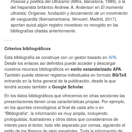
Poesías y poética del Ultraísmo
(Mitre, Barcelona, 1989), o la
del hispanista británico Andrew. A. Anderson en
El momento
ultraísta: Orígenes, fundación y lanzamiento de un movimiento
de vanguardia
(Iberoamericana, Vervuert, Madrid, 2017),
aportan quizá algún registro novedoso no recogido en las
bibliografías citadas anteriormente.
- - -
Criterios bibliográficos
Esta bibliografía se construye con un gestor basado en
APA
.
Desde los enlaces así definidos puede acceder y descargar
nuestros recursos bibliográficos en
estilo estandarizado APA
.
También puede obtener registros individuales en formato
BibTeX
entrando en la ficha general de la publicación, desde la que
tendrá acceso también a
Google Scholar
.
En los datos bibliográficos que ofrecemos en otras secciones las
presentaciones tienen unas características propias. Por ejemplo,
en los apuntes cronológicos al final de cada año o en
"Bibliografía", la información es muy amplia, incluyendo
prologuistas, ilustradores y otros datos que consideramos de
interés para el lector, todo ello separado por comas, siguiendo el
estilo de los libreros de viejo españoles. Toda la información de