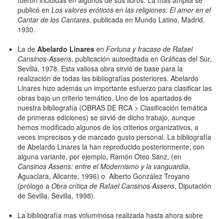
fueron incluidas en algunos de sus libros. La más amplia se
publicó en
Los valores eróticos en las religiones: El amor en el
Cantar de los Cantares
, publicada en Mundo Latino, Madrid,
1930.
La de
Abelardo Linares
en
Fortuna y fracaso de Rafael
Cansinos-Assens
, publicación autoeditada en Gráficas del Sur,
Sevilla, 1978. Esta valiosa obra sirvió de base para la
realización de todas las bibliografías posteriores. Abelardo
Linares hizo además un importante esfuerzo para clasificar las
obras bajo un criterio temático. Uno de los apartados de
nuestra bibliografía (OBRAS DE RCA > Clasificación temática
de primeras ediciones) se sirvió de dicho trabajo, aunque
hemos modificado algunos de los criterios organizativos, a
veces imprecisos y de marcado gusto personal. La bibliografía
de Abelardo Linares la han reproducido posteriormente, con
alguna variante, por ejemplo, Ramón Oteo Sanz, (en
Cansinos Assens: entre el Modernismo y la vanguardia
,
Aguaclara, Alicante, 1996) o Alberto González Troyano
(prólogo a
Obra crítica de Rafael Cansinos Assens
, Diputación
de Sevilla, Sevilla, 1998).
La bibliografía mas voluminosa realizada hasta ahora sobre