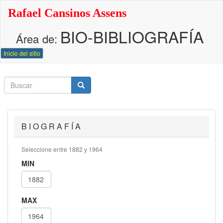
Pasar
Rafael Cansinos Assens
al
contenido
BIO-BIBLIOGRAFÍA
principal
Área de:
Inicio del sitio
Buscar
Buscar
Buscar
B I O G R A F Í A
Seleccione entre 1882 y 1964
MIN
MAX