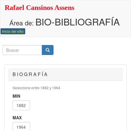
Pasar
Rafael Cansinos Assens
al
contenido
BIO-BIBLIOGRAFÍA
principal
Área de:
Inicio del sitio
Buscar
Buscar
Buscar
B I O G R A F Í A
Seleccione entre 1882 y 1964
MIN
MAX