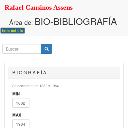
Pasar
Rafael Cansinos Assens
al
contenido
BIO-BIBLIOGRAFÍA
principal
Área de:
Inicio del sitio
Buscar
Buscar
Buscar
B I O G R A F Í A
Seleccione entre 1882 y 1964
MIN
MAX