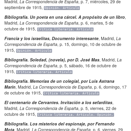
Madrid
,
La Correspondencia de España
,
p. 7
,
miércoles, 29 de
septiembre de 1915
,
Opinión. Artículo
Bibliografía. Un poeta en una cárcel. A propósito de un libro
,
Madrid
,
La Correspondencia de España
,
p. 6
,
martes, 5 de
octubre de 1915
,
Crítica literaria. Artículo
Francia y los israelitas, Documento interesante
,
Madrid
,
La
Correspondencia de España
,
p. 15
,
domingo, 10 de octubre de
1915
,
Opinión. Artículo
Bibliografía. Soledad, (novela), por D. José Mas
,
Madrid
,
La
Correspondencia de España
,
p. 5
,
sábado, 16 de octubre de
1915
,
Crítica literaria. Artículo
Bibliografía. Memorias de un colegíal, por Luis Astrana
Marín
,
Madrid
,
La Correspondencia de España
,
p. 6
,
domingo, 17
de octubre de 1915
,
Crítica literaria. Artículo
El centenario de Cervantes. Invitación a los sefarditas
,
Madrid
,
La Correspondencia de España
,
p. 5
,
viernes, 22 de
octubre de 1915
,
Crítica literaria. Artículo. Opinión.
Bibliografía. Los misterios del espionaje, por Fernando
Mota
,
Madrid
,
La Correspondencia de España
,
p. 6
,
viernes, 29