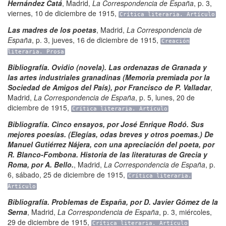
Hernández Catá
,
Madrid
,
La Correspondencia de España
,
p. 3
,
viernes, 10 de diciembre de 1915
,
Crítica literaria. Artículo
Las madres de los poetas
,
Madrid
,
La Correspondencia de
España
,
p. 3
,
jueves, 16 de diciembre de 1915
,
Creación
literaria. Prosa
Bibliografía. Ovidio (novela). Las ordenazas de Granada y
las artes industriales granadinas (Memoria premiada por la
Sociedad de Amigos del País), por Francisco de P. Valladar
,
Madrid
,
La Correspondencia de España
,
p. 5
,
lunes, 20 de
diciembre de 1915
,
Crítica literaria. Artículo
Bibliografía. Cinco ensayos, por José Enrique Rodó. Sus
mejores poesías. (Elegías, odas breves y otros poemas.) De
Manuel Gutiérrez Nájera, con una apreciación del poeta, por
R. Blanco-Fombona. Historia de las literaturas de Grecia y
Roma, por A. Bello.
,
Madrid
,
La Correspondencia de España
,
p.
6
,
sábado, 25 de diciembre de 1915
,
Crítica literaria.
Artículo
Bibliografía. Problemas de España, por D. Javier Gómez de la
Serna
,
Madrid
,
La Correspondencia de España
,
p. 3
,
miércoles,
29 de diciembre de 1915
,
Crítica literaria. Artículo