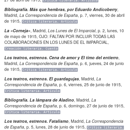
Crítica literaria. Artículo
Bibliografía. Más que hembras, por Eduardo Andicoberry
,
Madrid
,
La Correspondencia de España
,
p. 7
,
viernes, 30 de abril
de 1915
,
Crítica literaria. Artículo
La «Corneja»
,
Madrid
,
Los Lunes de El Imparcial
,
p. 2
,
lunes, 10
de mayo de 1915
,
OJO: FALTAN POR INCLUIR TODAS LAS
COLABORACIONES EN LOS LUNES DE EL IMPARCIAL
,
Creación literaria. Cuento
Los teatros, estrenos. Cena de amor y El timo del entierro
,
Madrid
,
La Correspondencia de España
,
p. 6
,
jueves, 24 de junio
de 1915
,
Crítica literaria. Artículo
Los teatros, estrenos. El guardagujas
,
Madrid
,
La
Correspondencia de España
,
p. 6
,
viernes, 25 de junio de 1915
,
Crítica literaria. Artículo
Bibliografía. La lámpara de Aladino
,
Madrid
,
La
Correspondencia de España
,
p. 6
,
domingo, 27 de junio de 1915
,
Crítica literaria. Artículo
Los teatros, estrenos. Fatalismo
,
Madrid
,
La Correspondencia
de España
,
p. 5
,
lunes, 28 de junio de 1915
,
Crítica literaria.