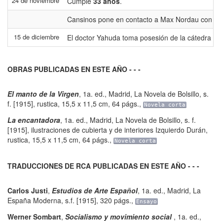
24 de noviembre
Cumple
33 años
.
Cansinos pone en contacto a Max Nordau con el e
15 de diciembre
El doctor Yahuda toma posesión de la cátedra de 
OBRAS PUBLICADAS EN ESTE AÑO - - -
El manto de la Virgen
,
1a. ed.
,
Madrid
,
La Novela de Bolsillo
,
s.
f. [1915], rustica, 15,5 x 11,5 cm
,
64 págs.
,
Novela corta
La encantadora
,
1a. ed.
,
Madrid
,
La Novela de Bolsillo
,
s. f.
[1915], ilustraciones de cubierta y de interiores Izquierdo Durán,
rustica, 15,5 x 11,5 cm
,
64 págs.
,
Novela corta
TRADUCCIONES DE RCA PUBLICADAS EN ESTE AÑO - - -
Carlos Justi
,
Estudios de Arte Español
,
1a. ed.
,
Madrid
,
La
España Moderna
,
s.f. [1915]
,
320 págs.
,
Ensayo
Werner Sombart
,
Socialismo y movimiento social
,
1a. ed.
,