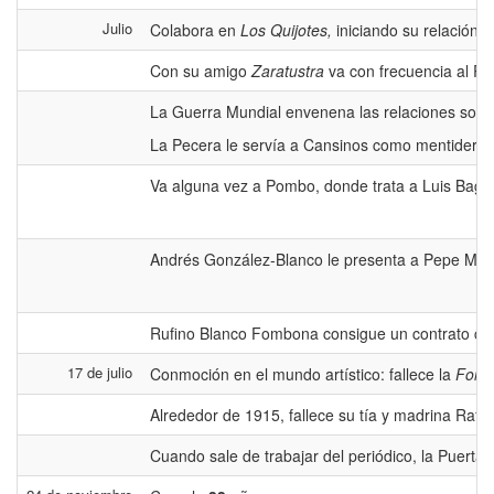
Julio
Colabora en
Los Quijotes,
iniciando su relación 
Con su amigo
Zaratustra
va con frecuencia al Ra
La Guerra Mundial envenena las relaciones social
La Pecera le servía a Cansinos como mentidero ya
Va alguna vez a Pombo, donde trata a Luis Bagarí
Andrés González-Blanco le presenta a Pepe Mas, u
Rufino Blanco Fombona consigue un contrato con e
17 de julio
Conmoción en el mundo artístico: fallece la
Forna
Alrededor de 1915, fallece su tía y madrina Rafa
Cuando sale de trabajar del periódico, la Puerta