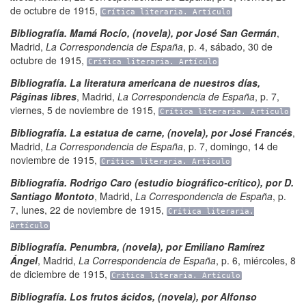
de octubre de 1915
,
Crítica literaria. Artículo
Bibliografía. Mamá Rocío, (novela), por José San Germán
,
Madrid
,
La Correspondencia de España
,
p. 4
,
sábado, 30 de
octubre de 1915
,
Crítica literaria. Artículo
Bibliografía. La literatura americana de nuestros días,
Páginas libres
,
Madrid
,
La Correspondencia de España
,
p. 7
,
viernes, 5 de noviembre de 1915
,
Crítica literaria. Artículo
Bibliografía. La estatua de carne, (novela), por José Francés
,
Madrid
,
La Correspondencia de España
,
p. 7
,
domingo, 14 de
noviembre de 1915
,
Crítica literaria. Artículo
Bibliografía. Rodrigo Caro (estudio biográfico-crítico), por D.
Santiago Montoto
,
Madrid
,
La Correspondencia de España
,
p.
7
,
lunes, 22 de noviembre de 1915
,
Crítica literaria.
Artículo
Bibliografía. Penumbra, (novela), por Emiliano Ramírez
Ángel
,
Madrid
,
La Correspondencia de España
,
p. 6
,
miércoles, 8
de diciembre de 1915
,
Crítica literaria. Artículo
Bibliografía. Los frutos ácidos, (novela), por Alfonso