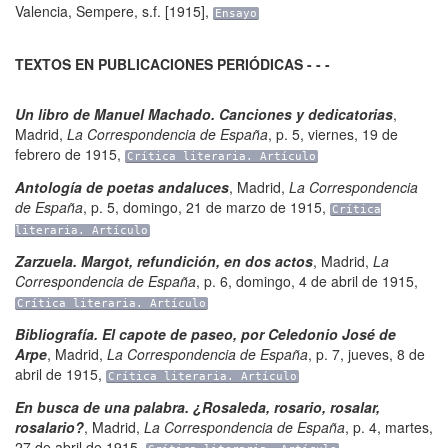
Valencia
,
Sempere
,
s.f. [1915]
,
Ensayo
TEXTOS EN PUBLICACIONES PERIÓDICAS - - -
Un libro de Manuel Machado. Canciones y dedicatorias
,
Madrid
,
La Correspondencia de España
,
p. 5
,
viernes, 19 de
febrero de 1915
,
Crítica literaria. Artículo
Antología de poetas andaluces
,
Madrid
,
La Correspondencia
de España
,
p. 5
,
domingo, 21 de marzo de 1915
,
Crítica
literaria. Artículo
Zarzuela. Margot, refundición, en dos actos
,
Madrid
,
La
Correspondencia de España
,
p. 6
,
domingo, 4 de abril de 1915
,
Crítica literaria. Artículo
Bibliografía. El capote de paseo, por Celedonio José de
Arpe
,
Madrid
,
La Correspondencia de España
,
p. 7
,
jueves, 8 de
abril de 1915
,
Crítica literaria. Artículo
En busca de una palabra. ¿Rosaleda, rosario, rosalar,
rosalario?
,
Madrid
,
La Correspondencia de España
,
p. 4
,
martes,
27 de abril de 1915
,