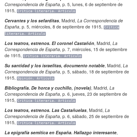
Correspondencia de España
,
p. 5
,
lunes, 6 de septiembre de
1915
,
Crítica literaria. Artículo
Cervantes y los sefarditas
,
Madrid
,
La Correspondencia de
España
,
p. 5
,
miércoles, 8 de septiembre de 1915
,
Crítica
literaria. Artículo
Los teatros, estrenos. El coronel Castañón
,
Madrid
,
La
Correspondencia de España
,
p. 7
,
miércoles, 15 de septiembre
de 1915
,
Crítica literaria. Artículo
Su santidad y los israelitas, documento notable
,
Madrid
,
La
Correspondencia de España
,
p. 5
,
sábado, 18 de septiembre de
1915
,
Opinión. Artículo
Bibliografía. De horca y cuchillo, (novela)
,
Madrid
,
La
Correspondencia de España
,
p. 6
,
jueves, 23 de septiembre de
1915
,
Crítica literaria. Artículo
Los teatros, estrenos. Las Castañuelas
,
Madrid
,
La
Correspondencia de España
,
p. 6
,
sábado, 25 de septiembre de
1915
,
Crítica literaria. Artículo
La epigrafía semítica en España. Hallazgo interesante
,