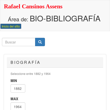
Pasar
Rafael Cansinos Assens
al
contenido
BIO-BIBLIOGRAFÍA
principal
Área de:
Inicio del sitio
Buscar
Buscar
Buscar
B I O G R A F Í A
Seleccione entre 1882 y 1964
MIN
MAX