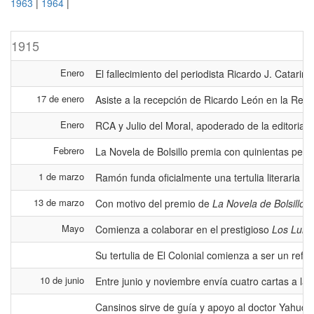
1963
|
1964
|
1915
Enero
El fallecimiento del periodista Ricardo J. Catar
17 de enero
Asiste a la recepción de Ricardo León en la Rea
Enero
RCA y Julio del Moral, apoderado de la editoria
Febrero
La Novela de Bolsillo premia con quinientas pese
1 de marzo
Ramón funda oficialmente una tertulia literaria 
13 de marzo
Con motivo del premio de
La Novela de Bolsillo
se
Mayo
Comienza a colaborar en el prestigioso
Los Lunes
Su tertulia de El Colonial comienza a ser un refe
10 de junio
Entre junio y noviembre envía cuatro cartas a l
Cansinos sirve de guía y apoyo al doctor Yahuda