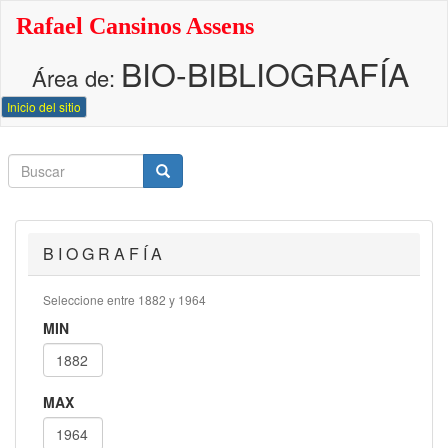
Pasar
Rafael Cansinos Assens
al
contenido
BIO-BIBLIOGRAFÍA
principal
Área de:
Inicio del sitio
Buscar
Buscar
Buscar
B I O G R A F Í A
Seleccione entre 1882 y 1964
MIN
MAX