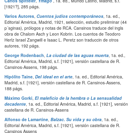
Carlos Spitteler
,
Ymago
,
1a. ed.
,
Mundo Latino
,
Madrid
,
s.f.
[1921?]
,
285 págs.
Varios Autores
,
Cuentos judíos contemporáneos
,
1a. ed.
,
Editorial América
,
Madrid
,
1921, selección, estudio preliminar (44
p´sginas), prólogos y notas de RCA. Cansinos traduce del ingls
obra de Chalom Asch y Leon Kobrin. Los cuentos de Teodoro
Herlz Israel Zangwill e Isaac L. Peretz son traduccin de otros
autores
,
192 págs.
George Rodenbach
,
La ciudad de las aguas muerta
,
1a. ed.
,
Editorial América
,
Madrid
,
s.f. [1921], versión castellana de R.
Cansinos-Assens
,
198 págs.
Hipólito Taine
,
Del ideal en el arte
,
1a. ed.
,
Editorial América
,
Madrid
,
s.f. [1921], versión castellana de R. Cansinos-Assens
,
188 págs.
Máximo Gorki
,
El maleficio de la hembra o La sensualidad
decadente
,
1a. ed.
,
Editorial América
,
Madrid
,
s.f. [1921], versión
castellana de R. Cansinos-Assens
Alfonso de Lamartine
,
Balzac. Su vida y su obra
,
1a. ed.
,
Editorial América
,
Madrid
,
s.f. [1921], versión castellana de R.
Cansinos Assens