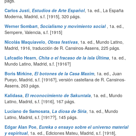
págs.
Carlos Justi
,
Estudios de Arte Español
,
1a. ed.
,
La España
Moderna
,
Madrid
,
s.f. [1915]
,
320 págs.
Werner Sombart
,
Socialismo y movimiento social
,
1a. ed.
,
Sempere
,
Valencia
,
s.f. [1915]
Nicolás Maquiavelo
,
Obras festivas
,
1a. ed.
,
Mundo Latino
,
Madrid
,
1916, traducción de R. Cansinos-Assens
,
225 págs.
Lafcadio Hearn
,
Chita o el fracaso de la isla Última
,
1a. ed.
,
Mundo Latino
,
Madrid
,
s.f. [1916?]
Boris Mirkine
,
El botones de la Casa Maxim
,
1a. ed.
,
Juan
Pueyo
,
Madrid
,
s.f. [1916?], versión castellana de R. Cansinos-
Assens
,
263 págs.
Kalidasa
,
El reconocimiento de Sakuntala
,
1a. ed.
,
Mundo
Latino
,
Madrid
,
s.f. [1916]
,
167 págs.
Luciano de Samosata
,
La diosa de Siria
,
1a. ed.
,
Mundo
Latino
,
Madrid
,
s.f. [1917?]
,
145 págs.
Edgar Alan Poe
,
Eureka o ensayo sobre el universo material
y espiritual
,
1a. ed.
,
Ediciones Mateu
,
Madrid
,
s.f. [1918],