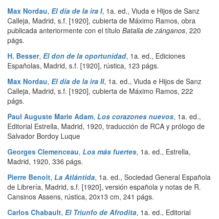
Max Nordau
,
El día de la ira I
,
1a. ed.
,
Viuda e Hijos de Sanz
Calleja
,
Madrid
,
s.f. [1920], cubierta de Máximo Ramos, obra
publicada anteriormente con el título
Batalla de zánganos
,
220
págs.
H. Besser
,
El don de la oportunidad
,
1a. ed.
,
Ediciones
Españolas
,
Madrid
,
s.f. [1920], rústica
,
123 págs.
Max Nordau
,
El día de la ira II
,
1a. ed.
,
Viuda e Hijos de Sanz
Calleja
,
Madrid
,
s.f. [1920], cubierta de Máximo Ramos
,
222
págs.
Paul Auguste Marie Adam
,
Los corazones nuevos
,
1a. ed.
,
Editorial Estrella
,
Madrid
,
1920, traducción de RCA y prólogo de
Salvador Bordoy Luque
Georges Clemenceau
,
Los más fuertes
,
1a. ed.
,
Estrella
,
Madrid
,
1920
,
336 págs.
Pierre Benoit
,
La Atlántida
,
1a. ed.
,
Sociedad General Española
de Librería
,
Madrid
,
s.f. [1920], versión española y notas de R.
Cansinos Assens, rústica, 20x13 cm
,
241 págs.
Carlos Chabault
,
El Triunfo de Afrodita
,
1a. ed.
,
Editorial