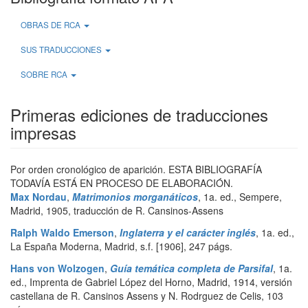
OBRAS DE RCA
SUS TRADUCCIONES
SOBRE RCA
Primeras ediciones de traducciones
impresas
Por orden cronológico de aparición. ESTA BIBLIOGRAFÍA
TODAVÍA ESTÁ EN PROCESO DE ELABORACIÓN.
Max Nordau
,
Matrimonios morganáticos
,
1a. ed.
,
Sempere
,
Madrid
,
1905, traducción de R. Cansinos-Assens
Ralph Waldo Emerson
,
Inglaterra y el carácter inglés
,
1a. ed.
,
La España Moderna
,
Madrid
,
s.f. [1906]
,
247 págs.
Hans von Wolzogen
,
Guía temática completa de Parsifal
,
1a.
ed.
,
Imprenta de Gabriel López del Horno
,
Madrid
,
1914, versión
castellana de R. Cansinos Assens y N. Rodrguez de Celis
,
103