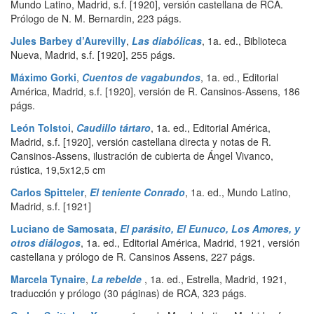
Mundo Latino
,
Madrid
,
s.f. [1920], versión castellana de RCA.
Prólogo de N. M. Bernardin
,
223 págs.
Jules Barbey d’Aurevilly
,
Las diabólicas
,
1a. ed.
,
Biblioteca
Nueva
,
Madrid
,
s.f. [1920]
,
255 págs.
Máximo Gorki
,
Cuentos de vagabundos
,
1a. ed.
,
Editorial
América
,
Madrid
,
s.f. [1920], versión de R. Cansinos-Assens
,
186
págs.
León Tolstoi
,
Caudillo tártaro
,
1a. ed.
,
Editorial América
,
Madrid
,
s.f. [1920], versión castellana directa y notas de R.
Cansinos-Assens, ilustración de cubierta de Ángel Vivanco,
rústica, 19,5x12,5 cm
Carlos Spitteler
,
El teniente Conrado
,
1a. ed.
,
Mundo Latino
,
Madrid
,
s.f. [1921]
Luciano de Samosata
,
El parásito, El Eunuco, Los Amores, y
otros diálogos
,
1a. ed.
,
Editorial América
,
Madrid
,
1921, versión
castellana y prólogo de R. Cansinos Assens
,
227 págs.
Marcela Tynaire
,
La rebelde
,
1a. ed.
,
Estrella
,
Madrid
,
1921,
traducción y prólogo (30 páginas) de RCA
,
323 págs.