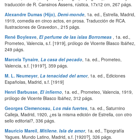
traducción de R. Cansinos Assens, rústica, 17x12 cm
,
267 págs.
Alexandre Dumas (Hijo)
,
Demi-monde
,
1a. ed.
,
Estrella
,
Madrid
,
1919, comedia en cinco actos, en prosa. Traducción de RCA.
Ilustraciones de Gravedon.
,
215 págs.
René Boylesve
,
El perfume de las islas Borromeas
,
1a. ed.
,
Prometeo
,
Valencia
,
s.f. [1919], prólogo de Vicente Blasco Ibáñez
,
249 págs.
Marcela Tynaire
,
La casa del pecado
,
1a. ed.
,
Prometeo
,
Valencia
,
s.f. [1919?]
,
359 págs.
M. L. Neumeyer
,
La tenacidad del amor
,
1a. ed.
,
Ediciones
Españolas
,
Madrid
,
s.f. [1919]
Henri Barbusse
,
El infierno
,
1a. ed.
,
Prometeo
,
Valencia
,
1919,
prólogo de Vicente Blasco Ibáñez
,
312 págs.
Georges Clemenceau
,
Los más fuertes
,
1a. ed.
,
Saturnino
Calleja
,
Madrid
,
1920, ¿es la misma edición de Estrella, con otro
sello editorial?
,
336 págs.
Mauricio Mareil
,
Mitilene. Isla de amor
,
1a. ed.
,
Tipografía
Yagues. Mundo Latino
,
Madrid
,
s.f. [1920?]
,
326 págs.