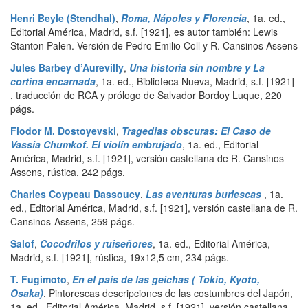
Henri Beyle (Stendhal)
,
Roma, Nápoles y Florencia
,
1a. ed.
,
Editorial América
,
Madrid
,
s.f. [1921], es autor también: Lewis
Stanton Palen. Versión de Pedro Emilio Coll y R. Cansinos Assens
Jules Barbey d’Aurevilly
,
Una historia sin nombre y La
cortina encarnada
,
1a. ed.
,
Biblioteca Nueva
,
Madrid
,
s.f. [1921]
, traducción de RCA y prólogo de Salvador Bordoy Luque
,
220
págs.
Fiodor M. Dostoyevski
,
Tragedias obscuras: El Caso de
Vassia Chumkof. El violín embrujado
,
1a. ed.
,
Editorial
América
,
Madrid
,
s.f. [1921], versión castellana de R. Cansinos
Assens, rústica
,
242 págs.
Charles Coypeau Dassoucy
,
Las aventuras burlescas
,
1a.
ed.
,
Editorial América
,
Madrid
,
s.f. [1921], versión castellana de R.
Cansinos-Assens
,
259 págs.
Salof
,
Cocodrilos y ruiseñores
,
1a. ed.
,
Editorial América
,
Madrid
,
s.f. [1921], rústica, 19x12,5 cm
,
234 págs.
T. Fugimoto
,
En el país de las geichas ( Tokio, Kyoto,
Osaka)
,
Pintorescas descripciones de las costumbres del Japón
,
1a. ed.
,
Editorial América
,
Madrid
,
s.f. [1921], versión castellana