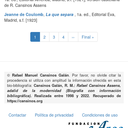
de R. Cansinos Assens
Jeanne de Coulomb
,
La que separa
,
1a. ed.
,
Editorial Eva
,
Madrid
,
s.f. [1923]
Paginación
Página
1
Page
2
Page
3
Page
4
Siguiente
››
Última
Final »
actual
página
página
©
Rafael Manuel Cansinos Galán
. Por favor, no olvide citar la
procedencia si utiliza con amplitud la información ofrecida en esta
bio-bibliografía:
Cansinos Galán, R. M.:
Rafael Cansinos Assens,
adalid de la modernidad (Biografía con información
bibliográfica)
. Realizada entre 1998 y 2022. Recuperado de
https://cansinos.org
Contactar
Política de privacidad
Condiciones de uso
Pie
de