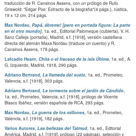
traducción de R. Cansinos Assens, con un prólogo de Rufo
Griswold: "Edgar Poe: Extracto de la biografía"(4 págs.), rústica,
19 x 12 cm
,
214 págs.
Max Nordau
,
Papá, ábreme! [pero en portada figura: La parte
en el otro mundo]
,
1a. ed.
,
Editorial Palomeque (cubierta), V. H.
Sanz Calleja (portada)
,
Madrid
,
s.f. [1918], versión castellana
directa del alemán Maxa Nordau (traduce un cuento) y R.
Cansinos Assens
,
179 págs.
Lafcadio Hearn
,
Chita o el fracaso de la isla Última
,
1a. ed.
,
A.
G. Izquierdo
,
Madrid
,
1918
,
290 págs.
Adriano Bertrand
,
La llamada del suelo
,
1a. ed.
,
Prometeo
,
Valencia
,
s.f. [1918]
,
303 págs.
Adriano Bertrand
,
La tormenta sobre el jardín de Cándido
,
1a. ed.
,
Prometeo
,
Valencia
,
s.f. [1918], prólogo de Vicente
Blasco Ibáñez, versión española de RCA
,
293 págs.
Max Nordau
,
La guerra de los millones
,
1a. ed.
,
Prometeo
,
Valencia
,
s.f. [1919]
,
182 págs.
Varios Autores
,
Las bellezas del Talmud
,
1a. ed.
,
Editorial
América
,
Madrid
,
s.f. [1919], prólogo (22 páginas), selección y