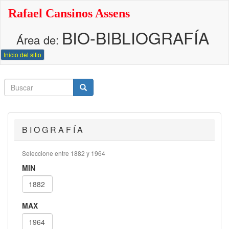
Pasar
Rafael Cansinos Assens
al
contenido
BIO-BIBLIOGRAFÍA
principal
Área de:
Inicio del sitio
Buscar
Buscar
Buscar
B I O G R A F Í A
Seleccione entre 1882 y 1964
MIN
MAX