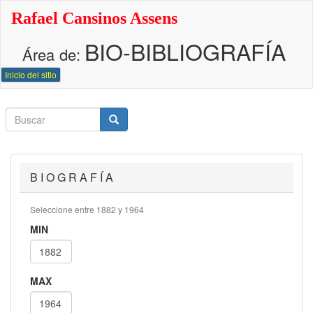
Pasar
Rafael Cansinos Assens
al
contenido
BIO-BIBLIOGRAFÍA
principal
Área de:
Inicio del sitio
Buscar
Buscar
Buscar
B I O G R A F Í A
Seleccione entre 1882 y 1964
MIN
MAX