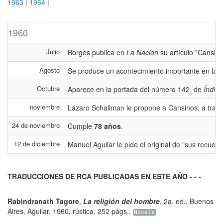
1963
|
1964
|
1960
Julio
Borges publica en
La Nación
su artículo "Cansin
Agosto
Se produce un acontecimiento importante en la vi
Octubre
Aparece en la portada del número 142 de
Índice
noviembre
Lázaro Schallman le propone a Cansinos, a trav
24 de noviembre
Cumple
78 años
.
12 de diciembre
Manuel Aguilar le pide el original de "sus recuerd
TRADUCCIONES DE RCA PUBLICADAS EN ESTE AÑO - - -
Rabindranath Tagore
,
La religión del hombre
,
2a. ed.
,
Buenos
Aires
,
Aguilar
,
1960, rústica
,
252 págs.
,
Novela