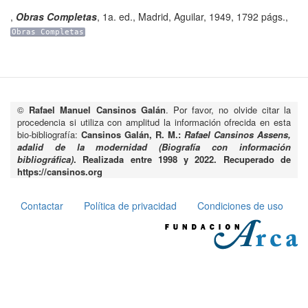
,
Obras Completas
,
1a. ed.
,
Madrid
,
Aguilar
,
1949
,
1792 págs.
,
Obras Completas
©
Rafael Manuel Cansinos Galán
. Por favor, no olvide citar la
procedencia si utiliza con amplitud la información ofrecida en esta
bio-bibliografía:
Cansinos Galán, R. M.:
Rafael Cansinos Assens,
adalid de la modernidad (Biografía con información
bibliográfica)
. Realizada entre 1998 y 2022. Recuperado de
https://cansinos.org
Contactar
Política de privacidad
Condiciones de uso
Pie
de
página