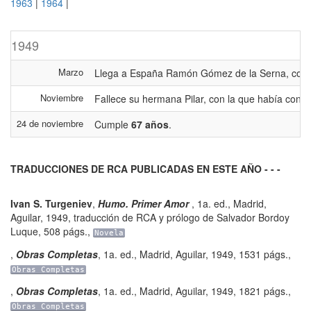
1963
|
1964
|
1949
Marzo
Llega a España Ramón Gómez de la Serna, colabor
Noviembre
Fallece su hermana Pilar, con la que había conviv
24 de noviembre
Cumple
67 años
.
TRADUCCIONES DE RCA PUBLICADAS EN ESTE AÑO - - -
Ivan S. Turgeniev
,
Humo. Primer Amor
,
1a. ed.
,
Madrid
,
Aguilar
,
1949, traducción de RCA y prólogo de Salvador Bordoy
Luque
,
508 págs.
,
Novela
,
Obras Completas
,
1a. ed.
,
Madrid
,
Aguilar
,
1949
,
1531 págs.
,
Obras Completas
,
Obras Completas
,
1a. ed.
,
Madrid
,
Aguilar
,
1949
,
1821 págs.
,
Obras Completas