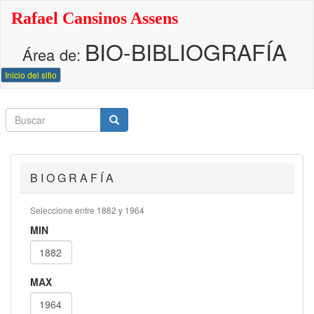
Pasar
Rafael Cansinos Assens
al
contenido
BIO-BIBLIOGRAFÍA
principal
Área de:
Inicio del sitio
Buscar
Buscar
Buscar
B I O G R A F Í A
Seleccione entre 1882 y 1964
MIN
MAX