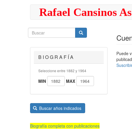
Pasar
Rafael Cansinos As
al
contenido
principal
Buscar
Buscar
Buscar
Cuen
Puede vi
B I O G R A F Í A
publicad
Suscribi
Seleccione entre 1882 y 1964
MIN
MAX
Buscar años indicados
Biografía completa con publicaciones