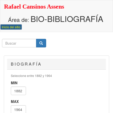
Pasar
Rafael Cansinos Assens
al
contenido
BIO-BIBLIOGRAFÍA
principal
Área de:
Inicio del sitio
Buscar
Buscar
Buscar
B I O G R A F Í A
Seleccione entre 1882 y 1964
MIN
MAX