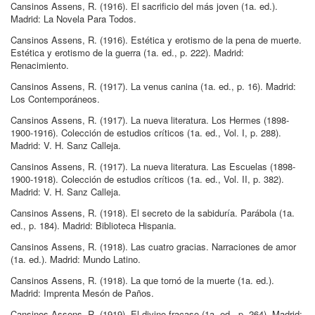
Cansinos Assens, R
.
(1916)
.
El sacrificio del más joven
(1a.
ed.
)
.
Madrid:
La Novela Para Todos
.
Cansinos Assens, R
.
(1916)
.
Estética y erotismo de la pena de muerte
.
Estética y erotismo de la guerra
(1a.
ed.
, p.
222
)
.
Madrid:
Renacimiento
.
Cansinos Assens, R
.
(1917)
.
La venus canina
(1a.
ed.
, p.
16
)
.
Madrid:
Los Contemporáneos
.
Cansinos Assens, R
.
(1917)
.
La nueva literatura
.
Los Hermes (1898-
1900-1916). Colección de estudios críticos
(1a.
ed.
,
Vol.
I, p.
288
)
.
Madrid:
V. H. Sanz Calleja
.
Cansinos Assens, R
.
(1917)
.
La nueva literatura
.
Las Escuelas (1898-
1900-1918). Colección de estudios críticos
(1a.
ed.
,
Vol.
II, p.
382
)
.
Madrid:
V. H. Sanz Calleja
.
Cansinos Assens, R
.
(1918)
.
El secreto de la sabiduría
.
Parábola
(1a.
ed.
, p.
184
)
.
Madrid:
Biblioteca Hispania
.
Cansinos Assens, R
.
(1918)
.
Las cuatro gracias
.
Narraciones de amor
(1a.
ed.
)
.
Madrid:
Mundo Latino
.
Cansinos Assens, R
.
(1918)
.
La que tornó de la muerte
(1a.
ed.
)
.
Madrid:
Imprenta Mesón de Paños
.
Cansinos Assens, R
.
(1919)
.
El divino fracaso
(1a.
ed.
, p.
264
)
.
Madrid: