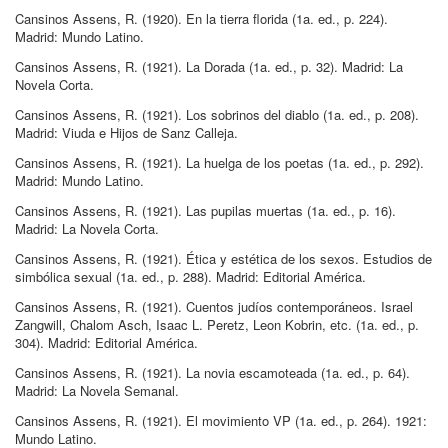
Cansinos Assens, R
.
(1920)
.
En la tierra florida
(1a.
ed.
, p.
224
)
.
Madrid:
Mundo Latino
.
Cansinos Assens, R
.
(1921)
.
La Dorada
(1a.
ed.
, p.
32
)
.
Madrid:
La
Novela Corta
.
Cansinos Assens, R
.
(1921)
.
Los sobrinos del diablo
(1a.
ed.
, p.
208
)
.
Madrid:
Viuda e Hijos de Sanz Calleja
.
Cansinos Assens, R
.
(1921)
.
La huelga de los poetas
(1a.
ed.
, p.
292
)
.
Madrid:
Mundo Latino
.
Cansinos Assens, R
.
(1921)
.
Las pupilas muertas
(1a.
ed.
, p.
16
)
.
Madrid:
La Novela Corta
.
Cansinos Assens, R
.
(1921)
.
Ética y estética de los sexos
.
Estudios de
simbólica sexual
(1a.
ed.
, p.
288
)
.
Madrid:
Editorial América
.
Cansinos Assens, R
.
(1921)
.
Cuentos judíos contemporáneos
.
Israel
Zangwill, Chalom Asch, Isaac L. Peretz, Leon Kobrin, etc.
(1a.
ed.
, p.
304
)
.
Madrid:
Editorial América
.
Cansinos Assens, R
.
(1921)
.
La novia escamoteada
(1a.
ed.
, p.
64
)
.
Madrid:
La Novela Semanal
.
Cansinos Assens, R
.
(1921)
.
El movimiento VP
(1a.
ed.
, p.
264
)
.
1921:
Mundo Latino
.