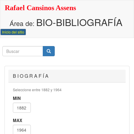
Pasar
Rafael Cansinos Assens
al
contenido
BIO-BIBLIOGRAFÍA
principal
Área de:
Inicio del sitio
Buscar
Buscar
Buscar
B I O G R A F Í A
Seleccione entre 1882 y 1964
MIN
MAX