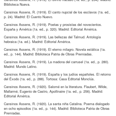
Biblioteca Nueva
.
Cansinos Assens, R
.
(1919)
.
El canto nupcial de los esclavos
(1a.
ed.
,
p.
24
)
.
Madrid:
El Cuento Nuevo
.
Cansinos Assens, R
.
(1919)
.
Poetas y prosistas del novecientos
.
España y América
(1a.
ed.
, p.
320
)
.
Madrid:
Editorial América
.
Cansinos Assens, R
.
(1919)
.
Las bellezas del Talmud
.
Antología
hebraica
(1a.
ed.
)
.
Madrid:
Editorial América
.
Cansinos Assens, R
.
(1919)
.
El eterno milagro
.
Novela estática
(1a.
ed.
, p.
144
)
.
Madrid:
Biblioteca Patria de Obras Premiadas
.
Cansinos Assens, R
.
(1919)
.
La madona del carrusel
(1a.
ed.
, p.
280
)
.
Madrid:
Mundo Latino
.
Cansinos Assens, R
.
(1919)
.
España y los judíos españoles
.
El retorno
del Éxodo
(1a.
ed.
, p.
288
)
.
Tortosa:
Casa Editorial Monclús
.
Cansinos Assens, R
.
(1920)
.
Salomé en la literatura
.
Flaubert, Wilde,
Mallarmé, Eugenio de Castro, Apollinaire
(1a.
ed.
, p.
256
)
.
Madrid:
Editorial América
.
Cansinos Assens, R
.
(1920)
.
La santa niña Catalina
.
Poema dialogado
en ocho episodios
(1a.
ed.
, p.
144
)
.
Madrid:
Biblioteca Patria de Obras
Premiadas
.