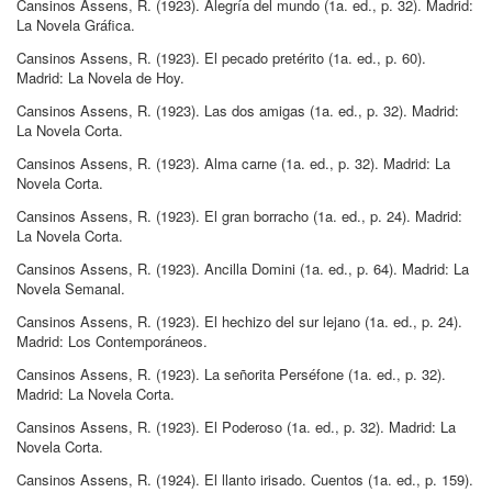
Cansinos Assens, R
.
(1923)
.
Alegría del mundo
(1a.
ed.
, p.
32
)
.
Madrid:
La Novela Gráfica
.
Cansinos Assens, R
.
(1923)
.
El pecado pretérito
(1a.
ed.
, p.
60
)
.
Madrid:
La Novela de Hoy
.
Cansinos Assens, R
.
(1923)
.
Las dos amigas
(1a.
ed.
, p.
32
)
.
Madrid:
La Novela Corta
.
Cansinos Assens, R
.
(1923)
.
Alma carne
(1a.
ed.
, p.
32
)
.
Madrid:
La
Novela Corta
.
Cansinos Assens, R
.
(1923)
.
El gran borracho
(1a.
ed.
, p.
24
)
.
Madrid:
La Novela Corta
.
Cansinos Assens, R
.
(1923)
.
Ancilla Domini
(1a.
ed.
, p.
64
)
.
Madrid:
La
Novela Semanal
.
Cansinos Assens, R
.
(1923)
.
El hechizo del sur lejano
(1a.
ed.
, p.
24
)
.
Madrid:
Los Contemporáneos
.
Cansinos Assens, R
.
(1923)
.
La señorita Perséfone
(1a.
ed.
, p.
32
)
.
Madrid:
La Novela Corta
.
Cansinos Assens, R
.
(1923)
.
El Poderoso
(1a.
ed.
, p.
32
)
.
Madrid:
La
Novela Corta
.
Cansinos Assens, R
.
(1924)
.
El llanto irisado
.
Cuentos
(1a.
ed.
, p.
159
)
.