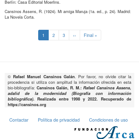
Berlín:
Casa Editorial Moerlins
.
Cansinos Assens, R
.
(1924)
.
Mi amiga Maruja
(1a.
ed.
, p.
24
)
.
Madrid:
La Novela Corta
.
Paginación
Página
1
Page
2
Page
3
Siguiente
››
Última
Final »
actual
página
página
©
Rafael Manuel Cansinos Galán
. Por favor, no olvide citar la
procedencia si utiliza con amplitud la información ofrecida en esta
bio-bibliografía:
Cansinos Galán, R. M.:
Rafael Cansinos Assens,
adalid de la modernidad (Biografía con información
bibliográfica)
. Realizada entre 1998 y 2022. Recuperado de
https://cansinos.org
Contactar
Política de privacidad
Condiciones de uso
Pie
de
página