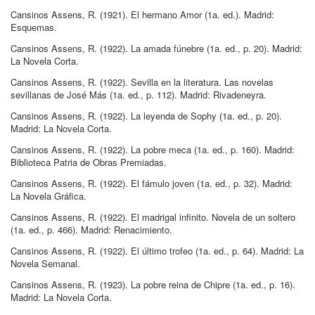
Cansinos Assens, R
.
(1921)
.
El hermano Amor
(1a.
ed.
)
.
Madrid:
Esquemas
.
Cansinos Assens, R
.
(1922)
.
La amada fúnebre
(1a.
ed.
, p.
20
)
.
Madrid:
La Novela Corta
.
Cansinos Assens, R
.
(1922)
.
Sevilla en la literatura
.
Las novelas
sevillanas de José Más
(1a.
ed.
, p.
112
)
.
Madrid:
Rivadeneyra
.
Cansinos Assens, R
.
(1922)
.
La leyenda de Sophy
(1a.
ed.
, p.
20
)
.
Madrid:
La Novela Corta
.
Cansinos Assens, R
.
(1922)
.
La pobre meca
(1a.
ed.
, p.
160
)
.
Madrid:
Biblioteca Patria de Obras Premiadas
.
Cansinos Assens, R
.
(1922)
.
El fámulo joven
(1a.
ed.
, p.
32
)
.
Madrid:
La Novela Gráfica
.
Cansinos Assens, R
.
(1922)
.
El madrigal infinito
.
Novela de un soltero
(1a.
ed.
, p.
466
)
.
Madrid:
Renacimiento
.
Cansinos Assens, R
.
(1922)
.
El último trofeo
(1a.
ed.
, p.
64
)
.
Madrid:
La
Novela Semanal
.
Cansinos Assens, R
.
(1923)
.
La pobre reina de Chipre
(1a.
ed.
, p.
16
)
.
Madrid:
La Novela Corta
.