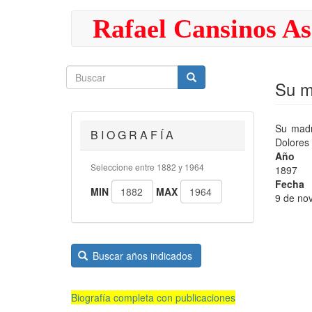
Pasar
Rafael Cansinos As
al
contenido
principal
Buscar
Buscar
Buscar
Su m
Su madr
B I O G R A F Í A
Dolores
Año
Seleccione entre 1882 y 1964
1897
Fecha
MIN
MAX
9 de no
Buscar años indicados
Biografía completa con publicaciones