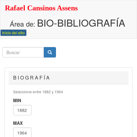
Pasar
Rafael Cansinos Assens
al
contenido
BIO-BIBLIOGRAFÍA
principal
Área de:
Inicio del sitio
Buscar
Buscar
Buscar
B I O G R A F Í A
Seleccione entre 1882 y 1964
MIN
MAX