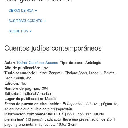
OBRAS DE RCA
SUS TRADUCCIONES
SOBRE RCA
Cuentos judíos contemporáneos
Autor
Rafael Cansinos Assens
Tipo de obra
Antología
Año de publicación
1921
Título secundario
Israel Zangwill, Chalom Asch, Isaac L. Peretz,
Leon Kobrin, etc.
Edición
1a.
Número de páginas
304
Editorial
Editorial América
Lugar de publicación
Madrid
Fecha de puesta en circulación
El Imparcial
, 3/7/1921, página 13,
se anuncia que el libro está en impresión.
Información complementaria
s.f. [1921], con un "Estudio
prelimininar" (46 págs.); cada autor lleva una presentación de 2 o 4
págs.; y una nota final, rústica, 16,5x12 cm