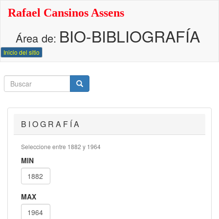
Pasar
Rafael Cansinos Assens
al
contenido
BIO-BIBLIOGRAFÍA
principal
Área de:
Inicio del sitio
Buscar
Buscar
Buscar
B I O G R A F Í A
Seleccione entre 1882 y 1964
MIN
MAX