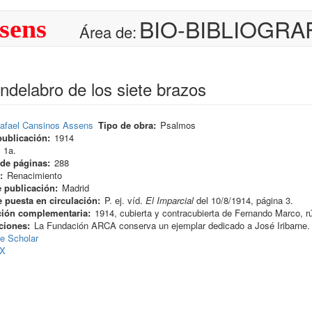
BIO-BIBLIOGRA
sens
Área de:
ndelabro de los siete brazos
afael Cansinos Assens
Tipo de obra
Psalmos
publicación
1914
1a.
de páginas
288
Renacimiento
 publicación
Madrid
 puesta en circulación
P. ej. víd.
El Imparcial
del 10/8/1914, página 3.
ción complementaria
1914, cubierta y contracubierta de Fernando Marco, r
ciones
La Fundación ARCA conserva un ejemplar dedicado a José Iribarne.
e Scholar
eX