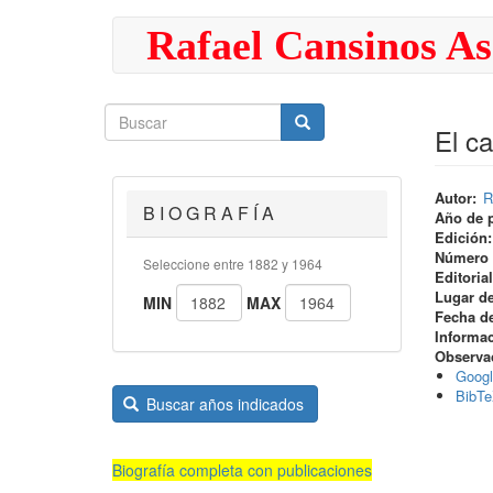
Pasar
Rafael Cansinos As
al
contenido
principal
Buscar
Buscar
Buscar
El ca
Autor
R
B I O G R A F Í A
Año de 
Edición
Número 
Seleccione entre 1882 y 1964
Editorial
Lugar de
MIN
MAX
Fecha de
Informa
Observa
Googl
BibT
Buscar años indicados
Biografía completa con publicaciones