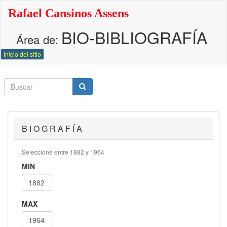
Pasar
Rafael Cansinos Assens
al
contenido
BIO-BIBLIOGRAFÍA
principal
Área de:
Inicio del sitio
Buscar
Buscar
Buscar
B I O G R A F Í A
Seleccione entre 1882 y 1964
MIN
MAX