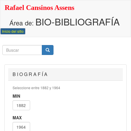
Pasar
Rafael Cansinos Assens
al
contenido
BIO-BIBLIOGRAFÍA
principal
Área de:
Inicio del sitio
Buscar
Buscar
Buscar
B I O G R A F Í A
Seleccione entre 1882 y 1964
MIN
MAX