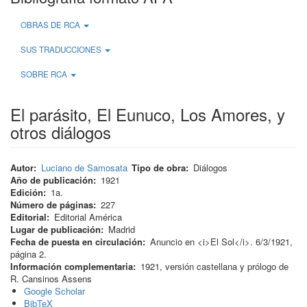
OBRAS DE RCA
SUS TRADUCCIONES
SOBRE RCA
El parásito, El Eunuco, Los Amores, y
otros diálogos
Autor
Luciano de Samosata
Tipo de obra
Diálogos
Año de publicación
1921
Edición
1a.
Número de páginas
227
Editorial
Editorial América
Lugar de publicación
Madrid
Fecha de puesta en circulación
Anuncio en <i>El Sol</i>. 6/3/1921,
página 2.
Información complementaria
1921, versión castellana y prólogo de
R. Cansinos Assens
Google Scholar
BibTeX