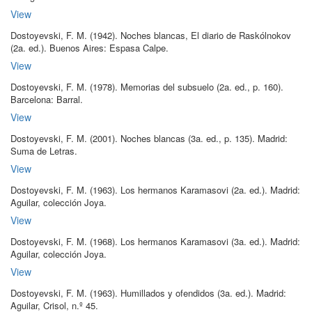
View
Dostoyevski, F. M
.
(1942)
.
Noches blancas, El diario de Raskólnokov
(2a.
ed.
)
.
Buenos Aires:
Espasa Calpe
.
View
Dostoyevski, F. M
.
(1978)
.
Memorias del subsuelo
(2a.
ed.
, p.
160
)
.
Barcelona:
Barral
.
View
Dostoyevski, F. M
.
(2001)
.
Noches blancas
(3a.
ed.
, p.
135
)
.
Madrid:
Suma de Letras
.
View
Dostoyevski, F. M
.
(1963)
.
Los hermanos Karamasovi
(2a.
ed.
)
.
Madrid:
Aguilar, colección Joya
.
View
Dostoyevski, F. M
.
(1968)
.
Los hermanos Karamasovi
(3a.
ed.
)
.
Madrid:
Aguilar, colección Joya
.
View
Dostoyevski, F. M
.
(1963)
.
Humillados y ofendidos
(3a.
ed.
)
.
Madrid:
Aguilar, Crisol, n.º 45
.