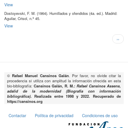
View
Dostoyevski, F. M
.
(1964)
.
Humillados y ofendidos
(4a.
ed.
)
.
Madrid:
Aguilar, Crisol, n.º 45
.
View
Paginación
Siguie
››
págin
©
Rafael Manuel Cansinos Galán
. Por favor, no olvide citar la
procedencia si utiliza con amplitud la información ofrecida en esta
bio-bibliografía:
Cansinos Galán, R. M.:
Rafael Cansinos Assens,
adalid de la modernidad (Biografía con información
bibliográfica)
. Realizada entre 1998 y 2022. Recuperado de
https://cansinos.org
Contactar
Política de privacidad
Condiciones de uso
Pie
de