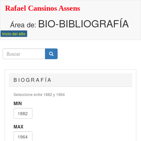
Pasar
Rafael Cansinos Assens
al
contenido
BIO-BIBLIOGRAFÍA
principal
Área de:
Inicio del sitio
Buscar
Buscar
Buscar
B I O G R A F Í A
Seleccione entre 1882 y 1964
MIN
MAX