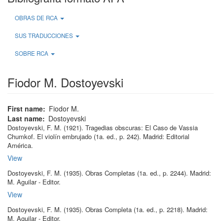
OBRAS DE RCA
SUS TRADUCCIONES
SOBRE RCA
Fiodor M. Dostoyevski
First name
Fiodor M.
Last name
Dostoyevski
Dostoyevski, F. M
.
(1921)
.
Tragedias obscuras: El Caso de Vassia
Chumkof. El violín embrujado
(1a.
ed.
, p.
242
)
.
Madrid:
Editorial
América
.
View
Dostoyevski, F. M
.
(1935)
.
Obras Completas
(1a.
ed.
, p.
2244
)
.
Madrid:
M. Aguilar - Editor
.
View
Dostoyevski, F. M
.
(1935)
.
Obras Completa
(1a.
ed.
, p.
2218
)
.
Madrid:
M. Aguilar - Editor
.