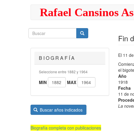
Pasar
Rafael Cansinos As
al
contenido
principal
Buscar
Buscar
Buscar
Fin 
El 11 de
B I O G R A F Í A
Comienz
el bigot
Seleccione entre 1882 y 1964
Año
1918
MIN
MAX
Fecha
11 de n
Proced
La novel
Buscar años indicados
Biografía completa con publicaciones