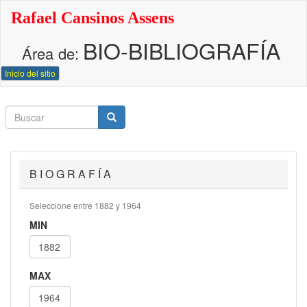
Pasar
Rafael Cansinos Assens
al
contenido
BIO-BIBLIOGRAFÍA
principal
Área de:
Inicio del sitio
Buscar
Buscar
Buscar
B I O G R A F Í A
Seleccione entre 1882 y 1964
MIN
MAX