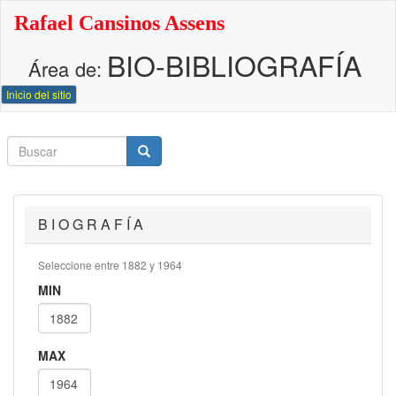
Pasar
Rafael Cansinos Assens
al
contenido
BIO-BIBLIOGRAFÍA
principal
Área de:
Inicio del sitio
Buscar
Buscar
Buscar
B I O G R A F Í A
Seleccione entre 1882 y 1964
MIN
MAX