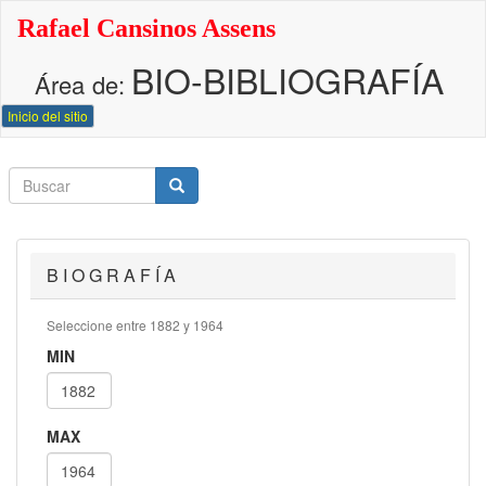
Pasar
Rafael Cansinos Assens
al
contenido
BIO-BIBLIOGRAFÍA
principal
Área de:
Inicio del sitio
Buscar
Buscar
Buscar
B I O G R A F Í A
Seleccione entre 1882 y 1964
MIN
MAX