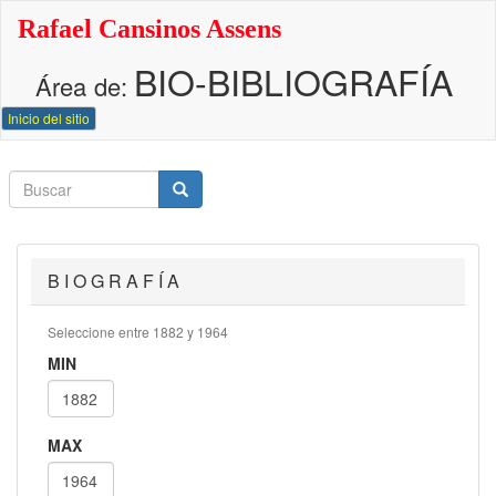
Pasar
Rafael Cansinos Assens
al
contenido
BIO-BIBLIOGRAFÍA
principal
Área de:
Inicio del sitio
Buscar
Buscar
Buscar
B I O G R A F Í A
Seleccione entre 1882 y 1964
MIN
MAX