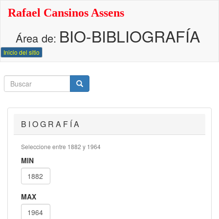
Pasar
Rafael Cansinos Assens
al
contenido
BIO-BIBLIOGRAFÍA
principal
Área de:
Inicio del sitio
Buscar
Buscar
Buscar
B I O G R A F Í A
Seleccione entre 1882 y 1964
MIN
MAX