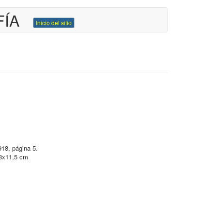
FÍA
Inicio del sitio
918, página 5.
 18x11,5 cm