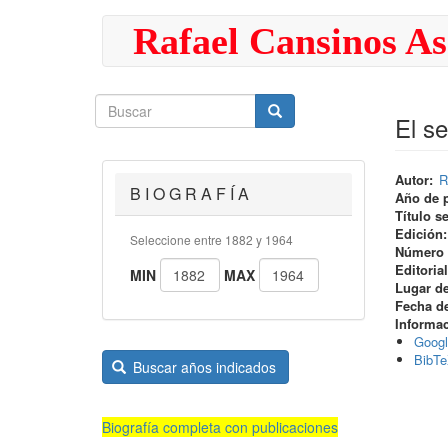
Pasar
Rafael Cansinos As
al
contenido
principal
Buscar
Buscar
Buscar
El se
Autor
R
B I O G R A F Í A
Año de 
Título s
Edición
Seleccione entre 1882 y 1964
Número 
Editorial
MIN
MAX
Lugar de
Fecha de
Informa
Googl
BibT
Buscar años indicados
Biografía completa con publicaciones