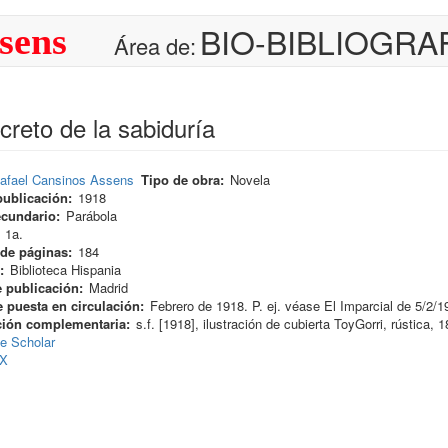
BIO-BIBLIOGRA
sens
Área de:
creto de la sabiduría
afael Cansinos Assens
Tipo de obra
Novela
publicación
1918
ecundario
Parábola
1a.
de páginas
184
Biblioteca Hispania
 publicación
Madrid
 puesta en circulación
Febrero de 1918. P. ej. véase El Imparcial de 5/2/1
ción complementaria
s.f. [1918], ilustración de cubierta ToyGorri, rústica,
e Scholar
eX