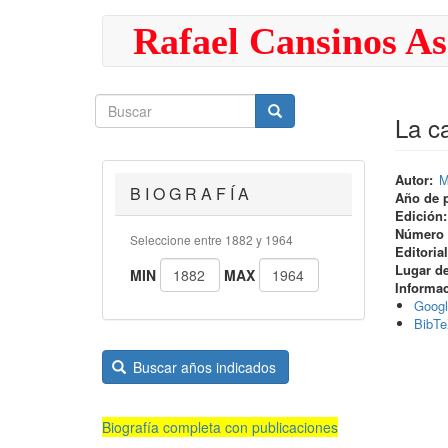
Pasar
Rafael Cansinos As
al
contenido
principal
Buscar
Buscar
Buscar
La c
Autor
M
B I O G R A F Í A
Año de 
Edición
Número 
Seleccione entre 1882 y 1964
Editorial
Lugar de
MIN
MAX
Informa
Googl
BibT
Buscar años indicados
Biografía completa con publicaciones