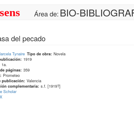
BIO-BIBLIOGRA
sens
Área de:
asa del pecado
arcela Tynaire
Tipo de obra
Novela
publicación
1919
1a.
de páginas
359
Prometeo
 publicación
Valencia
ción complementaria
s.f. [1919?]
e Scholar
eX