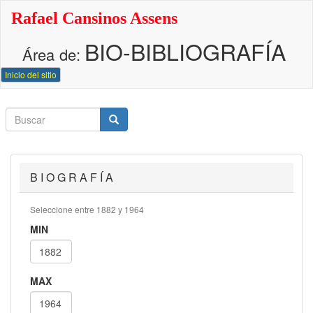
Pasar
Rafael Cansinos Assens
al
contenido
BIO-BIBLIOGRAFÍA
principal
Área de:
Inicio del sitio
Buscar
Buscar
Buscar
B I O G R A F Í A
Seleccione entre 1882 y 1964
MIN
MAX