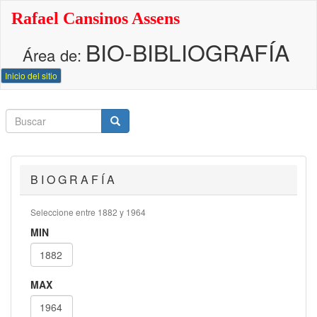
Pasar
Rafael Cansinos Assens
al
contenido
BIO-BIBLIOGRAFÍA
principal
Área de:
Inicio del sitio
Buscar
Buscar
Buscar
B I O G R A F Í A
Seleccione entre 1882 y 1964
MIN
MAX