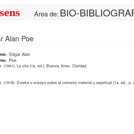
BIO-BIBLIOGRA
sens
Área de:
r Alan Poe
ame
Edgar Alan
ame
Poe
A
.
(1941)
.
La cita
(1a.
ed.
)
.
Buenos Aires:
Claridad
.
A
.
(1918)
.
Eureka o ensayo sobre el universo material y espiritual
(1a.
ed.
, p.