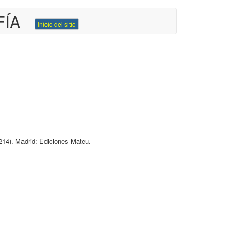
FÍA
Inicio del sitio
214
)
.
Madrid:
Ediciones Mateu
.