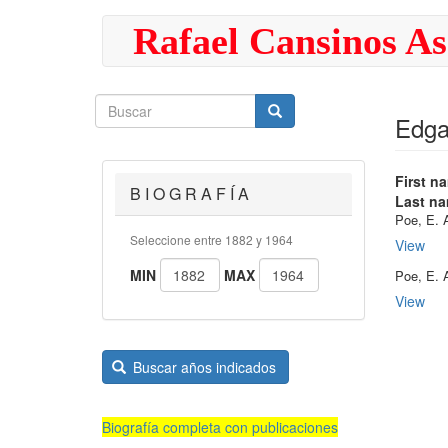
Pasar
Rafael Cansinos As
al
contenido
principal
Buscar
Buscar
Buscar
Edga
First n
B I O G R A F Í A
Last n
Poe, E. 
Seleccione entre 1882 y 1964
View
MIN
MAX
Poe, E. 
View
Buscar años indicados
Biografía completa con publicaciones