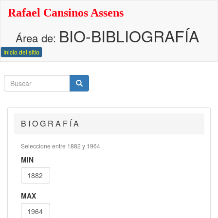
Pasar
Rafael Cansinos Assens
al
contenido
BIO-BIBLIOGRAFÍA
principal
Área de:
Inicio del sitio
Buscar
Buscar
Buscar
B I O G R A F Í A
Seleccione entre 1882 y 1964
MIN
MAX