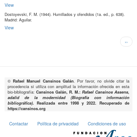
View
Dostoyevski, F. M
.
(1944)
.
Humillados y ofendidos
(1a.
ed.
, p.
638
)
.
Madrid:
Aguilar
.
View
Paginación
Siguie
››
págin
©
Rafael Manuel Cansinos Galán
. Por favor, no olvide citar la
procedencia si utiliza con amplitud la información ofrecida en esta
bio-bibliografía:
Cansinos Galán, R. M.:
Rafael Cansinos Assens,
adalid de la modernidad (Biografía con información
bibliográfica)
. Realizada entre 1998 y 2022. Recuperado de
https://cansinos.org
Contactar
Política de privacidad
Condiciones de uso
Pie
de