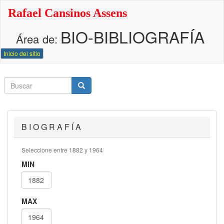
Pasar
Rafael Cansinos Assens
al
contenido
BIO-BIBLIOGRAFÍA
principal
Área de:
Inicio del sitio
Buscar
Buscar
Buscar
B I O G R A F Í A
Seleccione entre 1882 y 1964
MIN
MAX