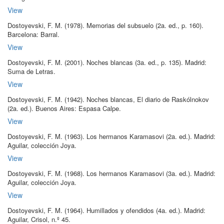
View
Dostoyevski, F. M
.
(1978)
.
Memorias del subsuelo
(2a.
ed.
, p.
160
)
.
Barcelona:
Barral
.
View
Dostoyevski, F. M
.
(2001)
.
Noches blancas
(3a.
ed.
, p.
135
)
.
Madrid:
Suma de Letras
.
View
Dostoyevski, F. M
.
(1942)
.
Noches blancas, El diario de Raskólnokov
(2a.
ed.
)
.
Buenos Aires:
Espasa Calpe
.
View
Dostoyevski, F. M
.
(1963)
.
Los hermanos Karamasovi
(2a.
ed.
)
.
Madrid:
Aguilar, colección Joya
.
View
Dostoyevski, F. M
.
(1968)
.
Los hermanos Karamasovi
(3a.
ed.
)
.
Madrid:
Aguilar, colección Joya
.
View
Dostoyevski, F. M
.
(1964)
.
Humillados y ofendidos
(4a.
ed.
)
.
Madrid:
Aguilar, Crisol, n.º 45
.