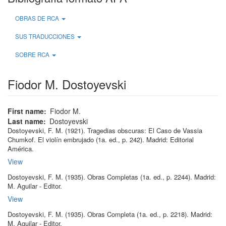
OBRAS DE RCA
SUS TRADUCCIONES
SOBRE RCA
Fiodor M. Dostoyevski
First name
Fiodor M.
Last name
Dostoyevski
Dostoyevski, F. M
.
(1921)
.
Tragedias obscuras: El Caso de Vassia
Chumkof. El violín embrujado
(1a.
ed.
, p.
242
)
.
Madrid:
Editorial
América
.
View
Dostoyevski, F. M
.
(1935)
.
Obras Completas
(1a.
ed.
, p.
2244
)
.
Madrid:
M. Aguilar - Editor
.
View
Dostoyevski, F. M
.
(1935)
.
Obras Completa
(1a.
ed.
, p.
2218
)
.
Madrid:
M. Aguilar - Editor
.