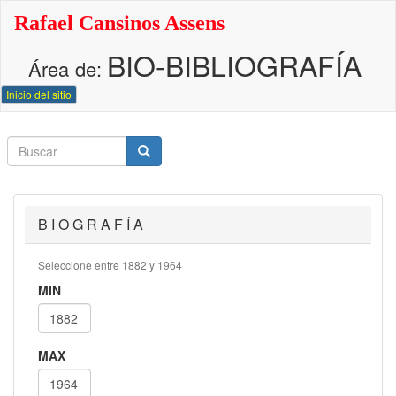
Pasar
Rafael Cansinos Assens
al
contenido
BIO-BIBLIOGRAFÍA
principal
Área de:
Inicio del sitio
Buscar
Buscar
Buscar
B I O G R A F Í A
Seleccione entre 1882 y 1964
MIN
MAX