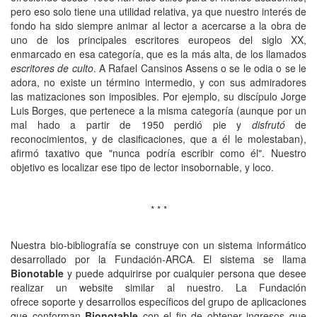
pero eso solo tiene una utilidad relativa, ya que nuestro interés de
fondo ha sido siempre animar al lector a acercarse a la obra de
uno de los principales escritores europeos del siglo XX,
enmarcado en esa categoría, que es la más alta, de los llamados
escritores de culto
. A Rafael Cansinos Assens o se le odia o se le
adora, no existe un término intermedio, y con sus admiradores
las matizaciones son imposibles. Por ejemplo, su discípulo Jorge
Luis Borges, que pertenece a la misma categoría (aunque por un
mal hado a partir de 1950 perdió pie y
disfrutó
de
reconocimientos, y de clasificaciones, que a él le molestaban),
afirmó taxativo que "nunca podría escribir como él". Nuestro
objetivo es localizar ese tipo de lector insobornable, y loco.
* * *
Nuestra bio-bibliografía se construye con un sistema informático
desarrollado por la Fundación-ARCA. El sistema se llama
Bionotable
y puede adquirirse por cualquier persona que desee
realizar un website similar al nuestro. La Fundación
ofrece soporte y desarrollos específicos del grupo de aplicaciones
que conforman
Bionotable
con el fin de obtener ingresos que