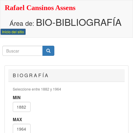
Pasar
Rafael Cansinos Assens
al
contenido
BIO-BIBLIOGRAFÍA
principal
Área de:
Inicio del sitio
Buscar
Buscar
Buscar
B I O G R A F Í A
Seleccione entre 1882 y 1964
MIN
MAX